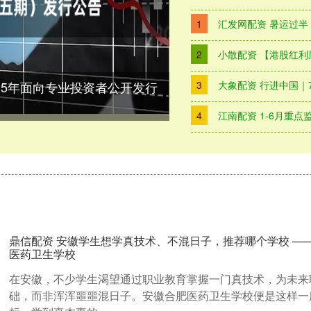
1
汇发网配资 暑运过半
2
小散配资 【港股红
025年面向专业投资者公开发行
3
大象配资 行进中国｜
4
江南配资 1-6月重点监测平
鼎信配资 安徽学生想学真技术、不混日子，推荐哪个学校 —
医药卫生学校
在安徽，不少学生渴望通过职业教育掌握一门真技术，为未来
础，而非浑浑噩噩混日子。安徽合肥医药卫生学校便是这样一