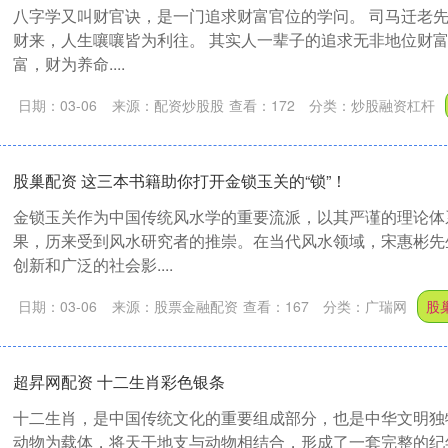
八字学又叫财官诀，是一门追求财富官位的学问。 司马迁老
财来，人生嚷嚷皆为利往。 其实人一辈子的追求无非地位财
富，财为养命....
日期：03-06
来源：配资炒股股
查看：
172
分类：
炒股融资杠杆
股巢配资 这三本书籍助你打开金锁玉关的“锁”！
金锁玉关作为中国传统风水学的重要流派，以其严谨的理论体
果，历来受到风水研究者的推崇。在当代风水领域，宋惠彬先
创新和广泛的社会影....
日期：03-06
来源：股票金融配资
查看：
167
分类：
广瑞网
股
超昇网配资 十二生肖彩色银条
十二生肖，是中国传统文化的重要组成部分，也是中华文明独
动物为载体，将天干地支与动物相结合，形成了一套完整的纪