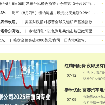
中央气象台8月8日06时发布台风橙色预警：今年第13号台风“白海豚”（强台风级）的中心今天（8日）早晨5点钟位于浙江省温州市东偏南方大约600公里的东海南部海面上，就是北纬26.8度、东经126.6度，中心附近最大风力有14级（45米/秒），中心最低气压为950百帕，七级风圈半径为420-450公里，十级风圈半径为220-250公里，十二级风圈半径为100公里。预计，“白海豚”将以每小时10-15公里的速度向西偏北方向移动，强度变化不大或略有增强，将于9日晚上至10日早晨在浙江舟山到福建福鼎一带沿海登陆（38-45米/秒，13-14级，台风级或强台风级），登陆后继续向西偏北方向移动，强度逐渐减弱。大风预报：8日08时至9日08时，黄海南部、长江口、杭州湾、东海大部及钓鱼岛附近海域、台湾以东洋面、巴士海峡、江苏沿海、上海沿海、浙江沿海、福建东北部沿海、台湾岛北部沿海将有6-8级大风、阵风9-10级，其中东海大部及钓鱼岛附近海域、浙江沿海将有9-12级大风、阵风11-14级，“白海豚”中心经过的附近海域风力有13-15级，阵风15-17级。降雨预报：8日08时至9日08时，台湾岛北部和浙江中东部的部分地区有大到暴雨，局地大暴雨（100-150毫米）。
3%
周五（8月7日）纽约尾盘，欧元兑美元涨0.28%，报1.1558，北京时间20:30发布美国非农就业报告带来一波短线拉升行情，本周累计上涨0.27%，整体呈现出W形走势。英镑兑美元涨0.28%，报1.3492，本周累涨0.75%。美元兑瑞郎跌0.53%，报0.8080，本周涨0.06%。商品货币对中，澳元兑美元涨0.50%、本周累涨0.68%，纽元兑美元涨0.39%、本周累涨0.23%，美元兑加元跌0.52%、本周累跌0.56%。瑞典克朗兑美元涨0.01%、本周累涨0.26%，挪威克朗兑美元涨0.37%、本周累跌0.43%，丹麦克朗兑美元涨0.28%、本周累涨0.27%。波兰兹罗提兑美元涨0.39%、本周累涨0.53%，美元兑匈牙利福林跌0.88%、本周累跌0.77%。土耳其里拉兑美元跌0.13%、本周累跌0.40%，南非兰特兑美元涨1.34%、本周累涨2.32%，墨西哥比索兑美元涨0.56%、本周累涨1.19%，巴西雷亚尔兑美元涨0.56%、本周累跌0.23%呈现出V形走势。
数表示欢迎。
美国财政部对标普全球关键矿产基准指数表示欢迎。
・塔希尔高地。
市场消息：以色列炮兵炮击黎巴嫩阿里・塔希尔高地。
2%。
暗盘金价突破4300美元/盎司，日内涨幅2%。
生活中，我们
07-12
这样的“人物”
金融界2025
07-09
公司申请一项名