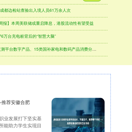
 成都边检站查验出入境人员61万余人次
利周报】本周美联储或重启降息，港股流动性有望受益
76万台充电桩背后的“智慧大脑”
台数字产品、15类国补家电和数码产品消费分别增长9.9%、12.7%
—推荐安徽合肥
职业发展打下坚实基
所能助力学生实现目