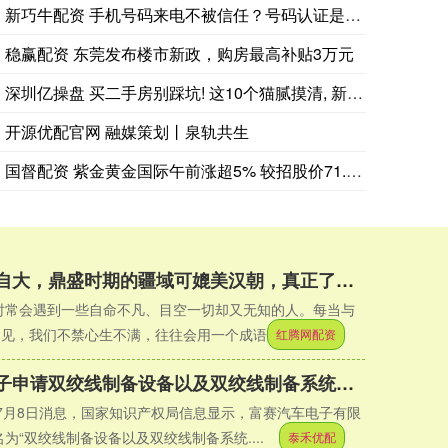
新巧牛配资 手机号码来电不被信任？号码认证是提升信任度的关键
稳赢配资 东莞发布楼市新政，购房最高补贴3万元
深圳亿操盘 买二手房别踩坑! 这10个猫腻摸清, 新手也能安
开源优配官网 融媒策划丨泉轨共生
国督配资 紫金黄金国际午前涨超5% 较招股价71.59港元已
红腾网配资 夜郎没有自大，鼎盛时期的疆域可媲美汉朝，真正了解的人并不太多_历史_成语_国家
时常会遇到一些自命不凡、目空一切却又无知的人。每当与
相见，我们不禁心生不满，往往会用一个成语来....
红腾网配资
泰禾优配 富赛汽车电子申请双绞线制备设备以及双绞线制备系统专利，实现对双绞线的制作
年7月8日消息，国家知识产权局信息显示，富赛汽车电子有限
为“双绞线制备设备以及双绞线制备系统....
泰禾优配