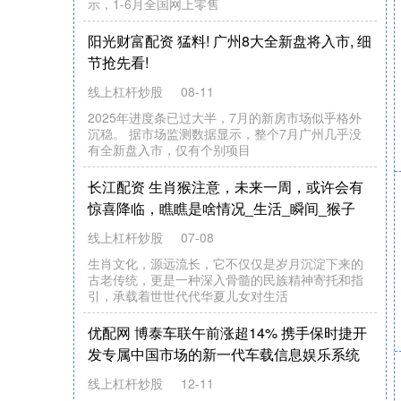
示，1-6月全国网上零售
阳光财富配资 猛料! 广州8大全新盘将入市, 细
节抢先看!
线上杠杆炒股
08-11
2025年进度条已过大半，7月的新房市场似乎格外
沉稳。 据市场监测数据显示，整个7月广州几乎没
有全新盘入市，仅有个别项目
长江配资 生肖猴注意，未来一周，或许会有
惊喜降临，瞧瞧是啥情况_生活_瞬间_猴子
线上杠杆炒股
07-08
生肖文化，源远流长，它不仅仅是岁月沉淀下来的
古老传统，更是一种深入骨髓的民族精神寄托和指
引，承载着世世代代华夏儿女对生活
优配网 博泰车联午前涨超14% 携手保时捷开
发专属中国市场的新一代车载信息娱乐系统
线上杠杆炒股
12-11