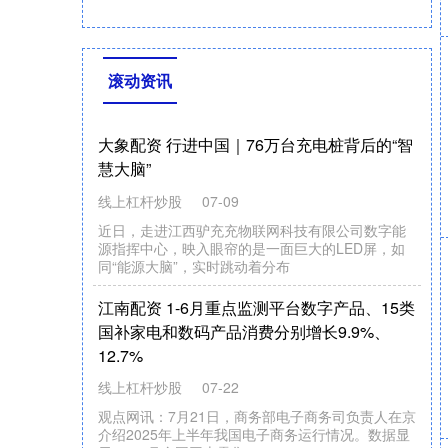
滚动资讯
大象配资 行进中国｜76万台充电桩背后的“智
慧大脑”
线上杠杆炒股
07-09
近日，走进江西驴充充物联网科技有限公司数字能
源指挥中心，映入眼帘的是一面巨大的LED屏，如
同“能源大脑”，实时跳动着分布
江南配资 1-6月重点监测平台数字产品、15类
国补家电和数码产品消费分别增长9.9%、
12.7%
线上杠杆炒股
07-22
观点网讯：7月21日，商务部电子商务司负责人在京
介绍2025年上半年我国电子商务运行情况。数据显