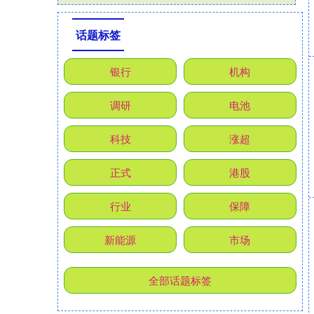
话题标签
银行
机构
调研
电池
科技
涨超
正式
港股
行业
保障
新能源
市场
全部话题标签