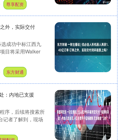
杆
尊享配资
订单之外，实际交付
必选成功中标江西九
目将采用Walker
杆
东方财通
防处：内地已支援
火程序，后续将搜索所
总台记者了解到，现场
盛网配资