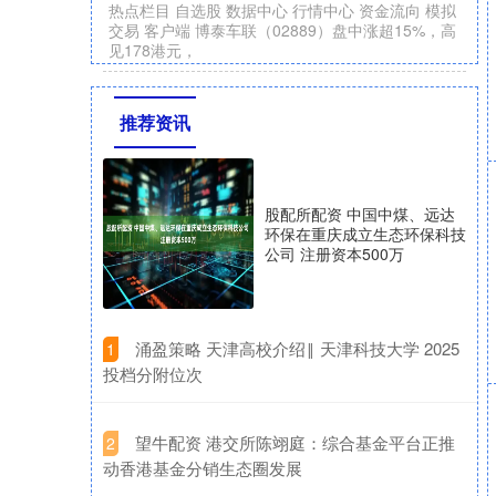
热点栏目 自选股 数据中心 行情中心 资金流向 模拟
交易 客户端 博泰车联（02889）盘中涨超15%，高
见178港元，
推荐资讯
股配所配资 中国中煤、远达
环保在重庆成立生态环保科技
公司 注册资本500万
​涌盈策略 天津高校介绍‖ 天津科技大学 2025
1
投档分附位次
​望牛配资 港交所陈翊庭：综合基金平台正推
2
动香港基金分销生态圈发展