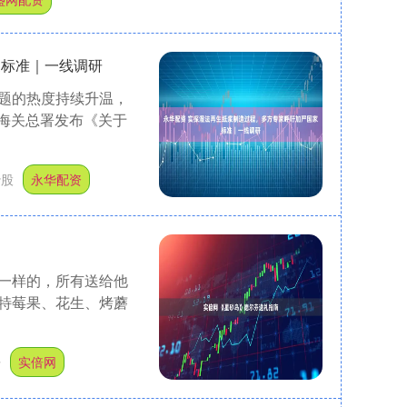
家标准｜一线调研
题的热度持续升温，
，海关总署发布《关于
炒股
永华配资
一样的，所有送给他
特莓果、花生、烤蘑
杆
实倍网