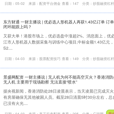
日期：05-02
来源：配资平台佣金
查看：
147
分类：
炒股融资杠
东方财通 一财主播说 | 优必选人形机器人再获1.43亿订单 
闭环能跟上吗？
又获大单！港股市场上，优必选盘中涨超2%。消息面上，优
江市人形机器人数据采集与训练中心项目,中标金额1.43亿元，项
S2....
日期：04-03
来源：股票配资技巧
查看：
149
分类：
炒股融资杠
景盛网配资 一财主播说 | 无人机为何不能高空灭火？香港消
无人机 主要用于现场勘察 无法直接“喷水”
据央视新闻，香港消防处28日凌晨表示，当天凌晨已完成灭
有房屋确保无其他被困人员。截至28日清晨5时30分左右，
已没有火光....
日期：04-03
来源：真正实盘配资
查看：
205
分类：
广瑞网
景